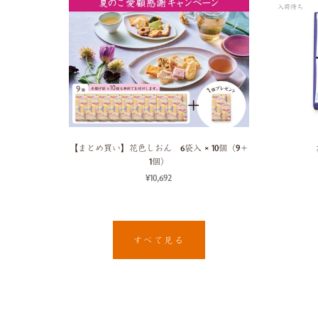
入荷待ち
【まとめ買い】花色しおん 6袋入 × 10個（9＋
1個）
¥10,692
すべて見る