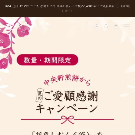
ス
8/14（金）12:59まで ご配送1件につき 商品お買い上げ税込5,400円以上で送料無料（一部地域
キ
を除く）
ッ
プ
し
て
コ
ン
テ
ン
ツ
に
移
動
す
る